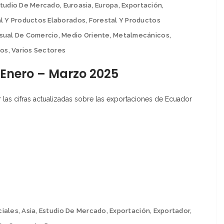
studio De Mercado
,
Euroasia
,
Europa
,
Exportación
,
l Y Productos Elaborados
,
Forestal Y Productos
sual De Comercio
,
Medio Oriente
,
Metalmecánicos
,
ios
,
Varios Sectores
 Enero – Marzo 2025
as cifras actualizadas sobre las exportaciones de Ecuador
ciales
,
Asia
,
Estudio De Mercado
,
Exportación
,
Exportador
,