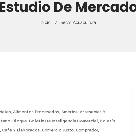
Estudio De Mercad
Director
Gestión Del Rie
Capacitaciones
Estudios De Me
Empresas
Exportaciones
Curso Virtual
Monitoreo De E
Inicio
Sector
Acuacultura
Requisitos De E
Partners
Guías Comercia
Flyers
Preguntas Frecuentes
Ficha Técnica P
Recursos Para P
Ferias Y Otros 
ciales
,
Alimentos Procesados
,
América
,
Artesanías Y
átano
,
Bloque
,
Boletín De Inteligencia Comercial
,
Boletín
s
,
Café Y Elaborados
,
Comercio Justo
,
Comprador
,