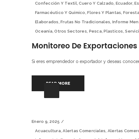
Confección Y Textil
,
Cuero Y Calzado
,
Ecuador
,
E
Farmacéutico Y Químico
,
Flores Y Plantas
,
Foresta
Elaborados
,
Frutas No Tradicionales
,
Informe Men
Oceanía
,
Otros Sectores
,
Pesca
,
Plasticos
,
Servic
Monitoreo De Exportaciones
Si eres emprendedor o exportador y deseas conocer l
READ MORE
Enero 9, 2025
Acuacultura
,
Alertas Comerciales
,
Alertas Comer