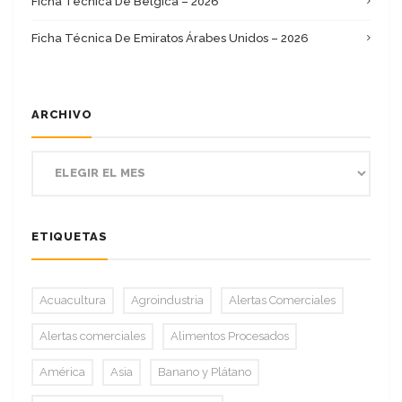
Ficha Técnica De Bélgica – 2026
Ficha Técnica De Emiratos Árabes Unidos – 2026
ARCHIVO
ETIQUETAS
Acuacultura
Agroindustria
Alertas Comerciales
Alertas comerciales
Alimentos Procesados
América
Asia
Banano y Plátano