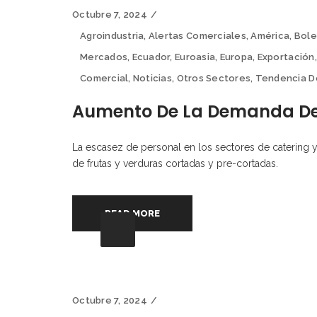
Octubre 7, 2024
Agroindustria
,
Alertas Comerciales
,
América
,
Bole
Mercados
,
Ecuador
,
Euroasia
,
Europa
,
Exportación
Comercial
,
Noticias
,
Otros Sectores
,
Tendencia 
Aumento De La Demanda De
La escasez de personal en los sectores de catering 
de frutas y verduras cortadas y pre-cortadas.
READ MORE
Octubre 7, 2024