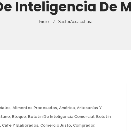
De Inteligencia De
Director
Gestión Del Rie
Capacitaciones
Estudios De Me
Empresas
Exportaciones
Curso Virtual
Monitoreo De E
Inicio
Sector
Acuacultura
Requisitos De E
Partners
Guías Comercia
Flyers
Preguntas Frecuentes
Ficha Técnica P
Recursos Para P
Ferias Y Otros 
ciales
,
Alimentos Procesados
,
América
,
Artesanías Y
átano
,
Bloque
,
Boletín De Inteligencia Comercial
,
Boletín
s
,
Café Y Elaborados
,
Comercio Justo
,
Comprador
,