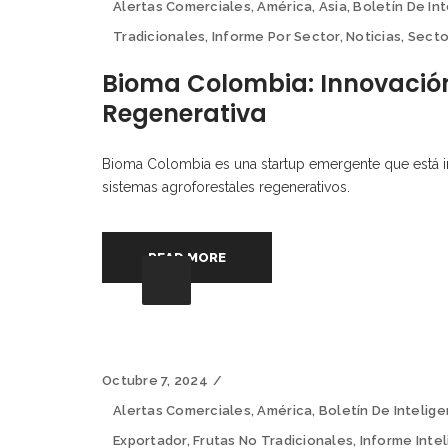
Alertas Comerciales
,
América
,
Asia
,
Boletín De In
Tradicionales
,
Informe Por Sector
,
Noticias
,
Secto
Bioma Colombia: Innovación
Regenerativa
Bioma Colombia es una startup emergente que está i
sistemas agroforestales regenerativos.
READ MORE
Octubre 7, 2024
Alertas Comerciales
,
América
,
Boletín De Intelig
Exportador
,
Frutas No Tradicionales
,
Informe Inte