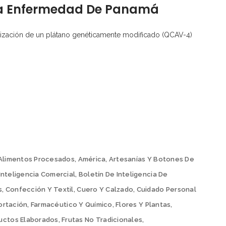
 La Enfermedad De Panamá
lización de un plátano genéticamente modificado (QCAV-4)
Alimentos Procesados
,
América
,
Artesanías Y Botones De
Inteligencia Comercial
,
Boletín De Inteligencia De
s
,
Confección Y Textil
,
Cuero Y Calzado
,
Cuidado Personal
ortación
,
Farmacéutico Y Químico
,
Flores Y Plantas
,
ductos Elaborados
,
Frutas No Tradicionales
,