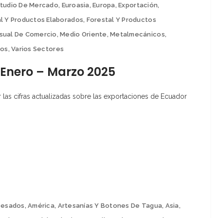
studio De Mercado
,
Euroasia
,
Europa
,
Exportación
,
l Y Productos Elaborados
,
Forestal Y Productos
sual De Comercio
,
Medio Oriente
,
Metalmecánicos
,
ios
,
Varios Sectores
 Enero – Marzo 2025
as cifras actualizadas sobre las exportaciones de Ecuador
cesados
,
América
,
Artesanías Y Botones De Tagua
,
Asia
,