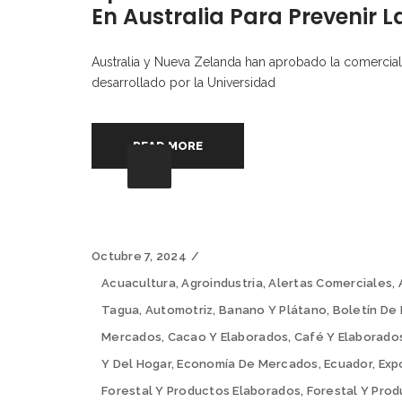
En Australia Para Prevenir
Australia y Nueva Zelanda han aprobado la comercia
desarrollado por la Universidad
READ MORE
Octubre 7, 2024
Acuacultura
,
Agroindustria
,
Alertas Comerciales
,
Tagua
,
Automotriz
,
Banano Y Plátano
,
Boletín De 
Mercados
,
Cacao Y Elaborados
,
Café Y Elaborado
Y Del Hogar
,
Economía De Mercados
,
Ecuador
,
Exp
Forestal Y Productos Elaborados
,
Forestal Y Pro