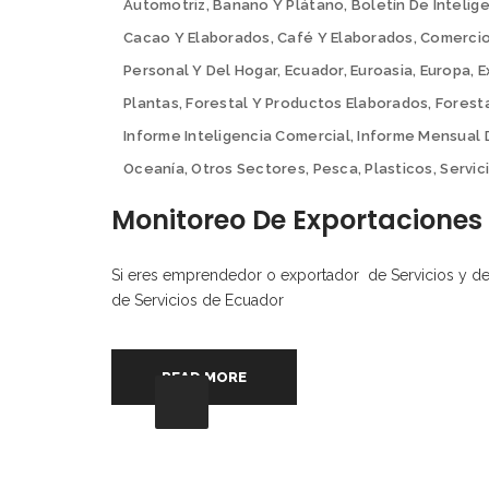
Automotriz
,
Banano Y Plátano
,
Boletín De Intelig
Cacao Y Elaborados
,
Café Y Elaborados
,
Comercio
Personal Y Del Hogar
,
Ecuador
,
Euroasia
,
Europa
,
E
Plantas
,
Forestal Y Productos Elaborados
,
Forest
Informe Inteligencia Comercial
,
Informe Mensual 
Oceanía
,
Otros Sectores
,
Pesca
,
Plasticos
,
Servic
Monitoreo De Exportaciones 
Si eres emprendedor o exportador de Servicios y des
de Servicios de Ecuador
READ MORE