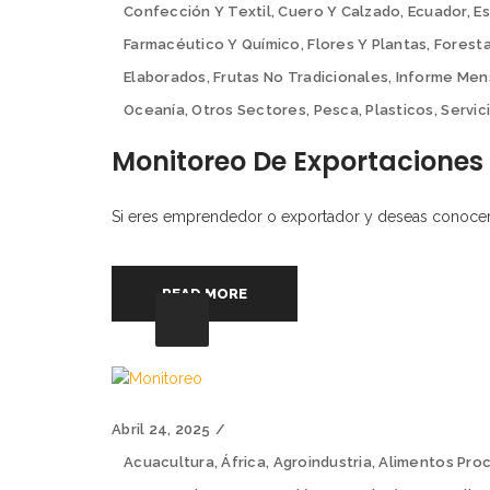
Confección Y Textil
,
Cuero Y Calzado
,
Ecuador
,
E
Farmacéutico Y Químico
,
Flores Y Plantas
,
Foresta
Elaborados
,
Frutas No Tradicionales
,
Informe Men
Oceanía
,
Otros Sectores
,
Pesca
,
Plasticos
,
Servic
Monitoreo De Exportaciones
Si eres emprendedor o exportador y deseas conocer l
READ MORE
Abril 24, 2025
Acuacultura
,
África
,
Agroindustria
,
Alimentos Pro