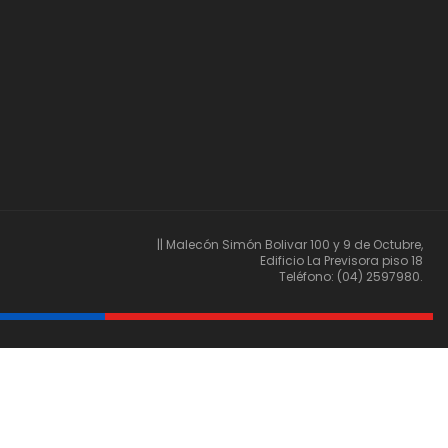
|| Malecón Simón Bolivar 100 y 9 de Octubre,
Edificio La Previsora piso 18
Teléfono: (04) 2597980.