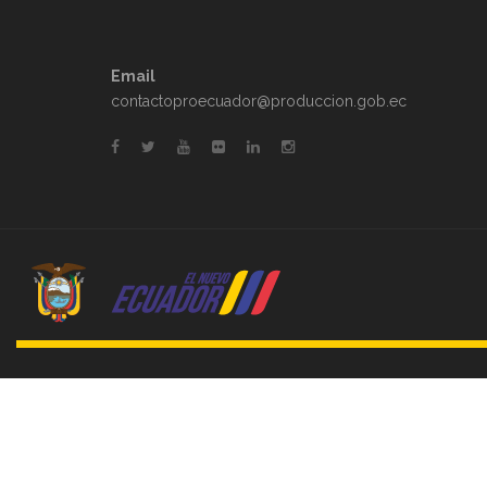
Email
contactoproecuador@produccion.gob.ec