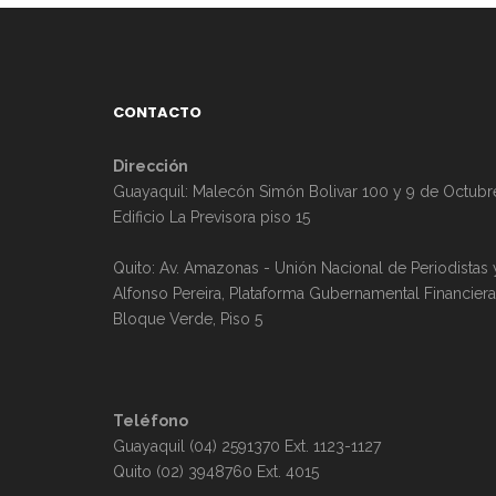
CONTACTO
Dirección
Guayaquil: Malecón Simón Bolivar 100 y 9 de Octubr
Edificio La Previsora piso 15
Quito: Av. Amazonas - Unión Nacional de Periodistas 
Alfonso Pereira, Plataforma Gubernamental Financiera
Bloque Verde, Piso 5
Teléfono
Guayaquil (04) 2591370 Ext. 1123-1127
Quito (02) 3948760 Ext. 4015