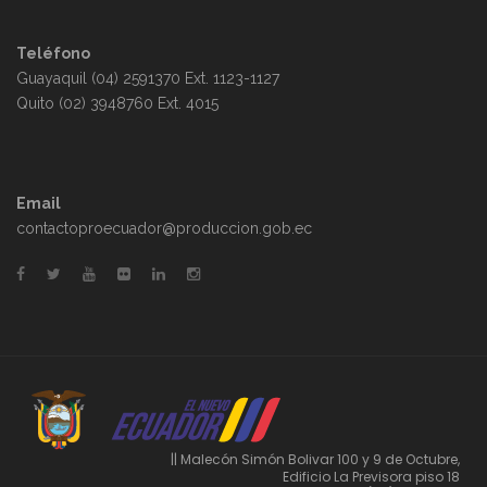
Teléfono
Guayaquil (04) 2591370 Ext. 1123-1127
Quito (02) 3948760 Ext. 4015
Email
contactoproecuador@produccion.gob.ec
|| Malecón Simón Bolivar 100 y 9 de Octubre,
Edificio La Previsora piso 18