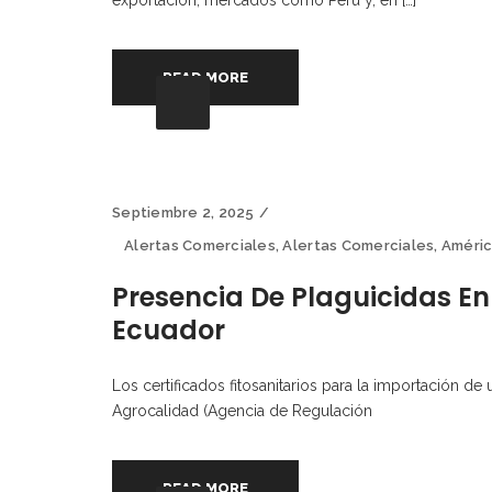
exportación, mercados como Perú y, en […]
READ MORE
Septiembre 2, 2025
Alertas Comerciales
,
Alertas Comerciales
,
Améri
Presencia De Plaguicidas En
Ecuador
Los certificados fitosanitarios para la importación 
Agrocalidad (Agencia de Regulación
READ MORE