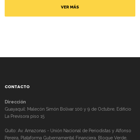
VER MÁS
CONTACTO
Dirección
Guayaquil: Malecón Simón Bolivar 100 y 9 de Octubre, Edificio
La Previsora piso 15
Quito: Av. Amazonas - Unión Nacional de Periodistas y Alfonso
Pereira, Plataforma Gubernamental Financiera, Bloque Verde,