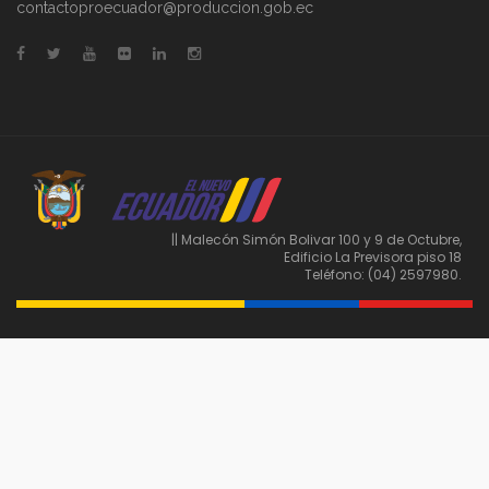
contactoproecuador@produccion.gob.ec
|| Malecón Simón Bolivar 100 y 9 de Octubre,
Edificio La Previsora piso 18
Teléfono: (04) 2597980.