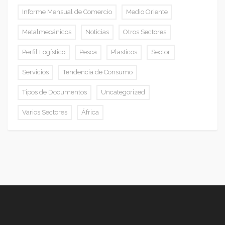
Informe Mensual de Comercio
Medio Oriente
Metalmecánicos
Noticias
Otros Sectores
Perfil Logístico
Pesca
Plasticos
Sector
Servicios
Tendencia de Consumo
Tipos de Documentos
Uncategorized
Varios Sectores
África