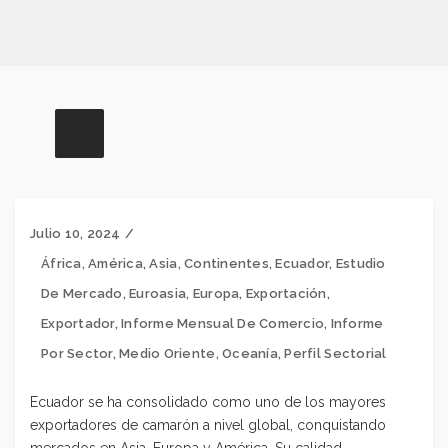
Julio 10, 2024
África
,
América
,
Asia
,
Continentes
,
Ecuador
,
Estudio
De Mercado
,
Euroasia
,
Europa
,
Exportación
,
Exportador
,
Informe Mensual De Comercio
,
Informe
Por Sector
,
Medio Oriente
,
Oceanía
,
Perfil Sectorial
Ecuador se ha consolidado como uno de los mayores
exportadores de camarón a nivel global,
conquistando
mercados en Asia, Europa y América. Su calidad,