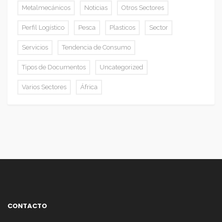
Metalmecánicos
Noticias
Otros Sectores
Perfil Logístico
Pesca
Plasticos
Sector
Servicios
Tendencia de Consumo
Tipos de Documentos
Uncategorized
Varios Sectores
África
CONTACTO