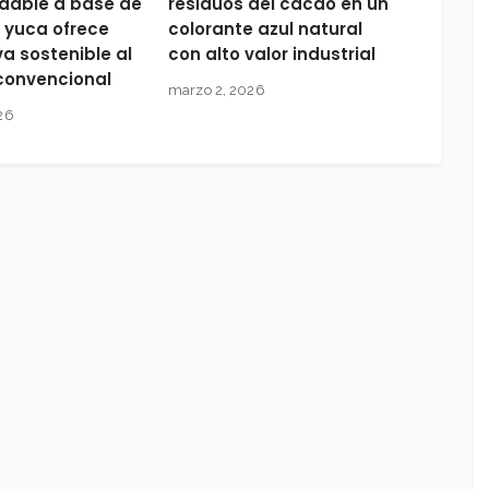
dable a base de
residuos del cacao en un
 yuca ofrece
colorante azul natural
va sostenible al
con alto valor industrial
 convencional
marzo 2, 2026
26