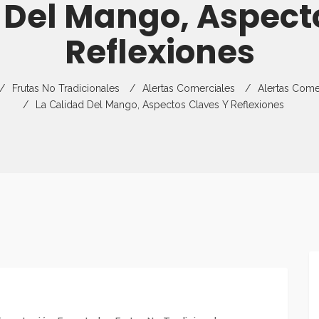
 Del Mango, Aspect
Director
Gestión Del Rie
Capacitaciones
Estudios De Me
Empresas
Exportaciones
Reflexiones
Curso Virtual
Monitoreo De E
Requisitos De E
Partners
Guías Comercia
Frutas No Tradicionales
Alertas Comerciales
Alertas Come
Flyers
Preguntas Frecuentes
Ficha Técnica P
La Calidad Del Mango, Aspectos Claves Y Reflexiones
Recursos Para P
Ferias Y Otros 