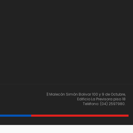
|| Malecón Simón Bolivar 100 y 9 de Octubre,
Edificio La Previsora piso 18
Teléfono: (04) 2597980.