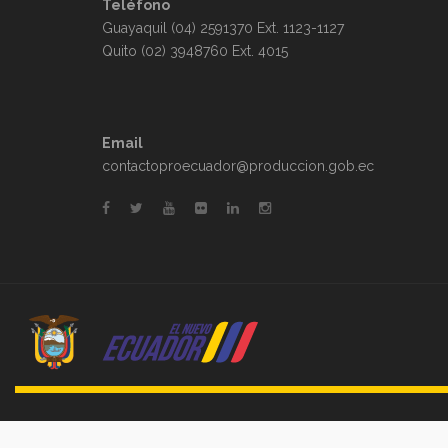
Teléfono
Guayaquil (04) 2591370 Ext. 1123-1127
Quito (02) 3948760 Ext. 4015
Email
contactoproecuador@produccion.gob.ec