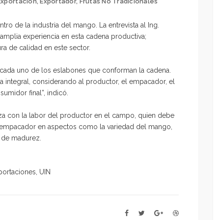
Exportación
,
Exportador
,
Frutas No Tradicionales
o de la industria del mango. La entrevista al Ing.
amplia experiencia en esta cadena productiva;
ra de calidad en este sector.
ar cada uno de los eslabones que conforman la cadena.
 integral, considerando al productor, el empacador, el
sumidor final”, indicó.
za con la labor del productor en el campo, quien debe
el empacador en aspectos como la variedad del mango,
o de madurez.
ortaciones, UIN