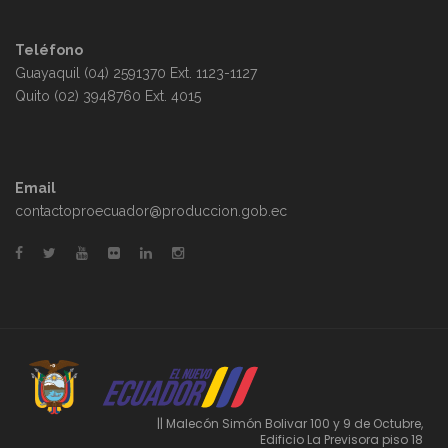
Teléfono
Guayaquil (04) 2591370 Ext. 1123-1127
Quito (02) 3948760 Ext. 4015
Email
contactoproecuador@produccion.gob.ec
|| Malecón Simón Bolivar 100 y 9 de Octubre,
Edificio La Previsora piso 18