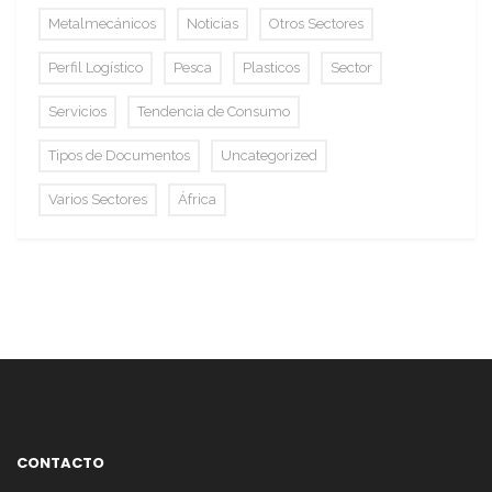
Metalmecánicos
Noticias
Otros Sectores
Perfil Logístico
Pesca
Plasticos
Sector
Servicios
Tendencia de Consumo
Tipos de Documentos
Uncategorized
Varios Sectores
África
CONTACTO