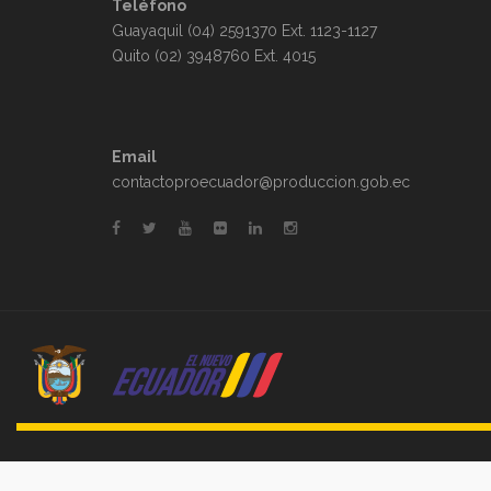
Teléfono
Guayaquil (04) 2591370 Ext. 1123-1127
Quito (02) 3948760 Ext. 4015
Email
contactoproecuador@produccion.gob.ec