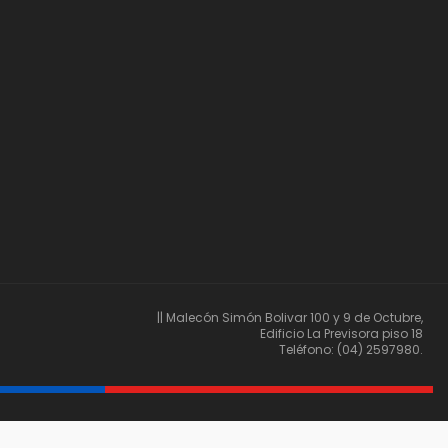
|| Malecón Simón Bolivar 100 y 9 de Octubre,
Edificio La Previsora piso 18
Teléfono: (04) 2597980.