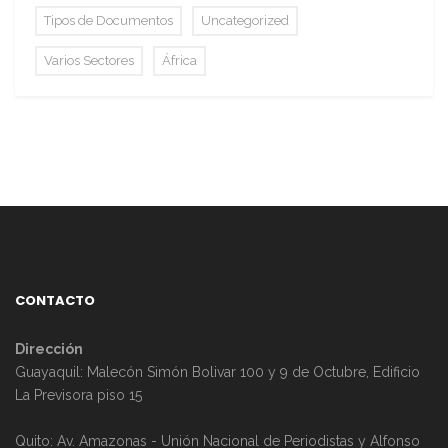
Tipos de Documentos
Uncategorized
Varios Sectores
África
CONTACTO
Dirección
Guayaquil: Malecón Simón Bolivar 100 y 9 de Octubre, Edificio
La Previsora piso 15
Quito: Av. Amazonas - Unión Nacional de Periodistas y Alfonso