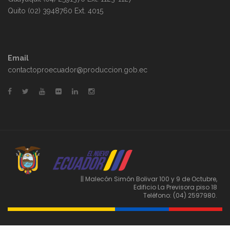
Quito (02) 3948760 Ext. 4015
Email
contactoproecuador@produccion.gob.ec
|| Malecón Simón Bolivar 100 y 9 de Octubre,
Edificio La Previsora piso 18
Teléfono: (04) 2597980.