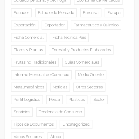
Cuidado personal y del Hogar
Economía de Mercados
Ecuador
Estudio de Mercado
Euroasia
Europa
Exportación
Exportador
Farmacéutico y Químico
Ficha Comercial
Ficha Técnica País
Flores y Plantas
Forestal y Productos Elaborados
Frutas no Tradicionales
Guías Comerciales
Informe Mensual de Comercio
Medio Oriente
Metalmecánicos
Noticias
Otros Sectores
Perfil Logístico
Pesca
Plasticos
Sector
Servicios
Tendencia de Consumo
Tipos de Documentos
Uncategorized
Varios Sectores
África