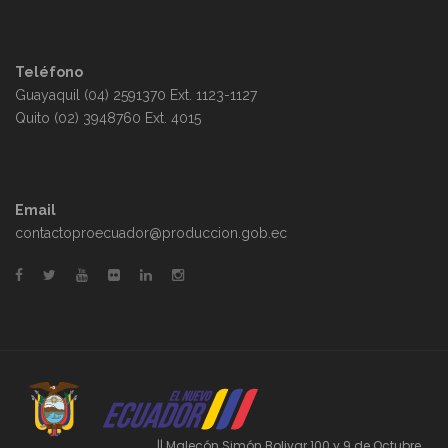
Teléfono
Guayaquil (04) 2591370 Ext. 1123-1127
Quito (02) 3948760 Ext. 4015
Email
contactoproecuador@produccion.gob.ec
|| Malecón Simón Bolivar 100 y 9 de Octubre,