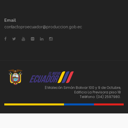
Email
contactoproecuador@produccion.gob.ec
|| Malecón Simón Bolivar 100 y 9 de Octubre,
Edificio La Previsora piso 18
Teléfono: (04) 2597980.