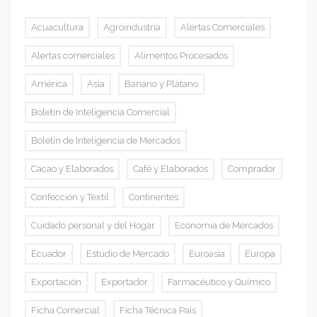
Acuacultura
Agroindustria
Alertas Comerciales
Alertas comerciales
Alimentos Procesados
América
Asia
Banano y Plátano
Boletín de Inteligencia Comercial
Boletín de Inteligencia de Mercados
Cacao y Elaborados
Café y Elaborados
Comprador
Confección y Textil
Continentes
Cuidado personal y del Hogar
Economía de Mercados
Ecuador
Estudio de Mercado
Euroasia
Europa
Exportación
Exportador
Farmacéutico y Químico
Ficha Comercial
Ficha Técnica País