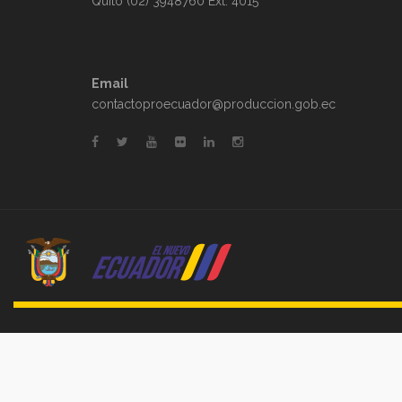
Quito (02) 3948760 Ext. 4015
Email
contactoproecuador@produccion.gob.ec