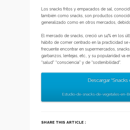
Los snacks fritos y empacados de sal, conocido
también como snacks, son productos conocid
generalizado como en otros mercados, debido a 
El mercado de snacks, creció un 14% en los últ
hábito de comer centrado en la practicidad se
frecuente encontrar en supermercados, snacks
garbanzos, lentejas, etc., y su popularidad v
“salud” “consciencia” y de “sostenibilidad”.
Descargar “Snacks d
Estudio-de-snacks-de-vegetales-en-Br
SHARE THIS ARTICLE :