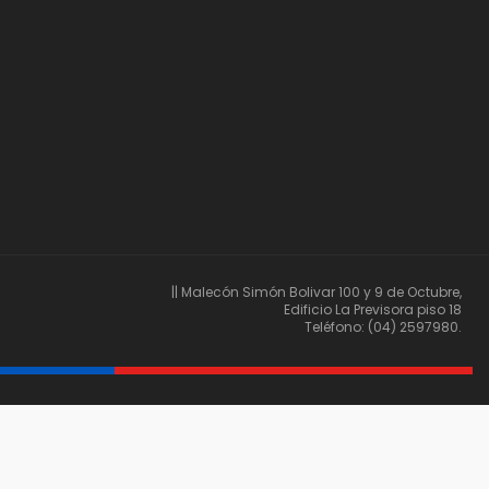
|| Malecón Simón Bolivar 100 y 9 de Octubre,
Edificio La Previsora piso 18
Teléfono: (04) 2597980.