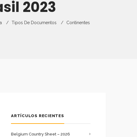
sil 2023
ios Web De
sgo En Las
rcado
 De Servicios
xportaciones
a
Tipos De Documentos
Continentes
xportación –
les
aís
articipar En
Eventos
ARTÍCULOS RECIENTES
Belgium Country Sheet – 2026