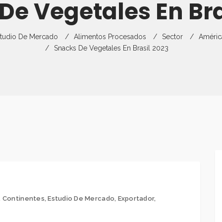
De Vegetales En Bra
Director
Gestión Del Rie
Capacitaciones
Estudios De Me
Empresas
Exportaciones
Curso Virtual
Monitoreo De E
tudio De Mercado
Alimentos Procesados
Sector
Améric
Requisitos De E
Partners
Guías Comercia
Snacks De Vegetales En Brasil 2023
Flyers
Preguntas Frecuentes
Ficha Técnica P
Recursos Para P
Ferias Y Otros 
,
Continentes
,
Estudio De Mercado
,
Exportador
,