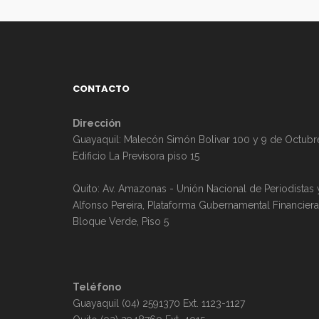
CONTACTO
Dirección
Guayaquil: Malecón Simón Bolivar 100 y 9 de Octubr
Edificio La Previsora piso 15
Quito: Av. Amazonas - Unión Nacional de Periodistas 
Alfonso Pereira, Plataforma Gubernamental Financiera
Bloque Verde, Piso 5
Teléfono
Guayaquil (04) 2591370 Ext. 1123-1127