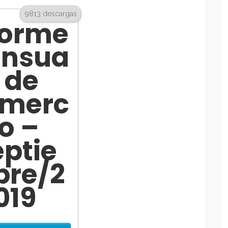
9813 descargas
forme
nsua
l de
merc
io –
eptie
re/2
019