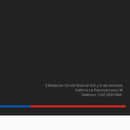
|| Malecón Simón Bolivar 100 y 9 de Octubre,
Edificio La Previsora piso 18
Teléfono: (04) 2597980.