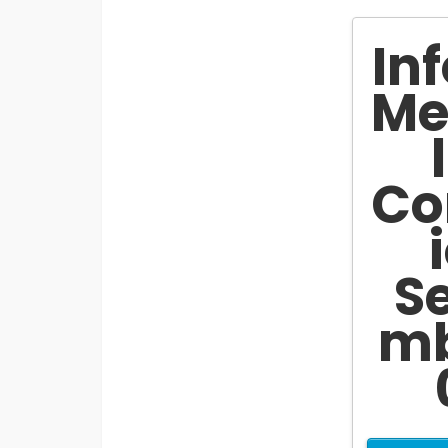
In
Me
Co
S
mb