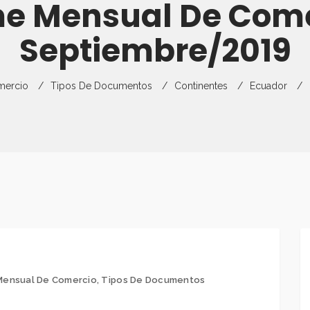
me Mensual De Come
Director
Gestión Del Rie
Capacitaciones
Estudios De Me
Empresas
Exportaciones
Septiembre/2019
Curso Virtual
Monitoreo De E
Requisitos De E
Partners
Guías Comercia
mercio
Tipos De Documentos
Continentes
Ecuador
Flyers
Preguntas Frecuentes
Ficha Técnica P
Recursos Para P
Ferias Y Otros 
Mensual De Comercio
,
Tipos De Documentos