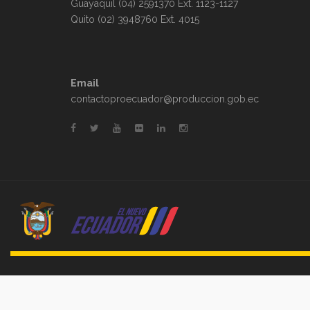
Guayaquil (04) 2591370 Ext. 1123-1127
Quito (02) 3948760 Ext. 4015
Email
contactoproecuador@produccion.gob.ec