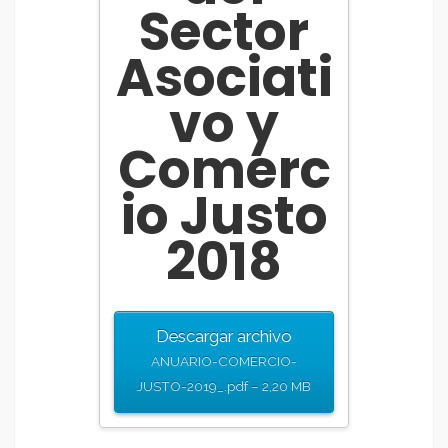
Sector
Asociati
vo y
Comerc
io Justo
2018
Descargar archivo
ANUARIO-COMERCIO-
JUSTO-2019_.pdf – 2,20 MB