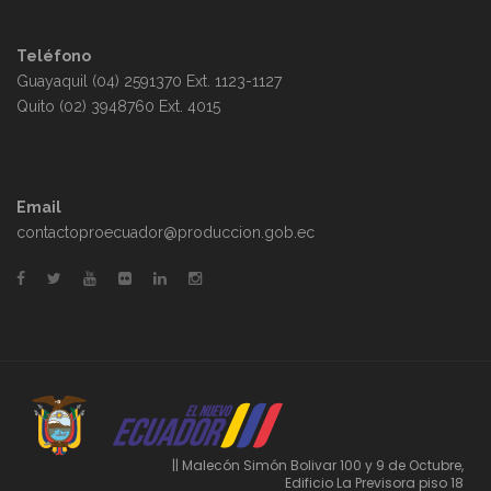
Teléfono
Guayaquil (04) 2591370 Ext. 1123-1127
Quito (02) 3948760 Ext. 4015
Email
contactoproecuador@produccion.gob.ec
|| Malecón Simón Bolivar 100 y 9 de Octubre,
Edificio La Previsora piso 18