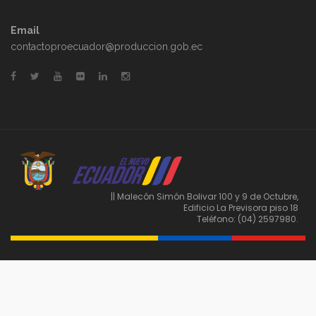
Email
contactoproecuador@produccion.gob.ec
|| Malecón Simón Bolivar 100 y 9 de Octubre,
Edificio La Previsora piso 18
Teléfono: (04) 2597980.