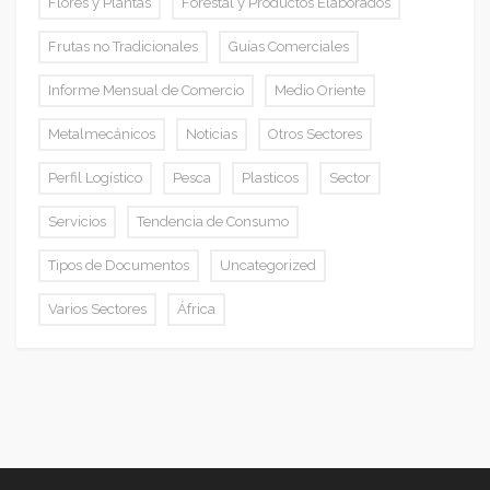
Flores y Plantas
Forestal y Productos Elaborados
Frutas no Tradicionales
Guías Comerciales
Informe Mensual de Comercio
Medio Oriente
Metalmecánicos
Noticias
Otros Sectores
Perfil Logístico
Pesca
Plasticos
Sector
Servicios
Tendencia de Consumo
Tipos de Documentos
Uncategorized
Varios Sectores
África