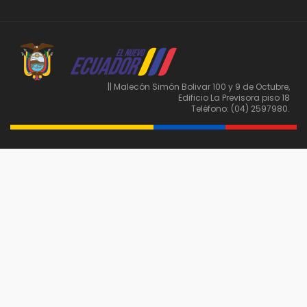
|| Malecón Simón Bolivar 100 y 9 de Octubre,
Edificio La Previsora piso 18
Teléfono: (04) 2597980.