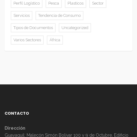
Perfil Logístico
Pesca
Plasticos
Sector
Servicios
Tendencia de Consumo
Tipos de Documentos
Uncategorized
Varios Sectores
África
CONTACTO
Dirección
Guayaquil: Malecón Simón Bolivar 100 y 9 de Octubre, Edificio