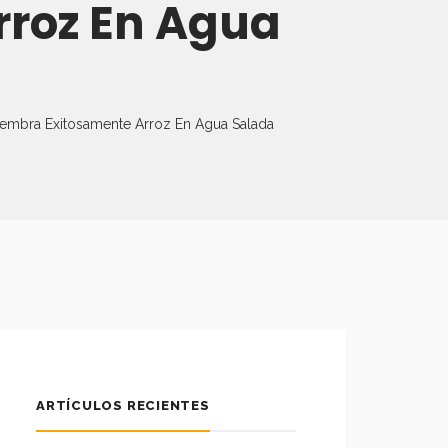
rroz En Agua
ios Web De
sgo En Las
rcado
 De Servicios
xportaciones
xportación –
les
iembra Exitosamente Arroz En Agua Salada
aís
articipar En
Eventos
ARTÍCULOS RECIENTES