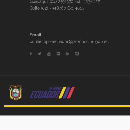
Guayaquil (04) 2591370 Ext. 1123-1127
Quito (02) 3948760 Ext. 4015
Email
contactoproecuador@produccion.gob.ec