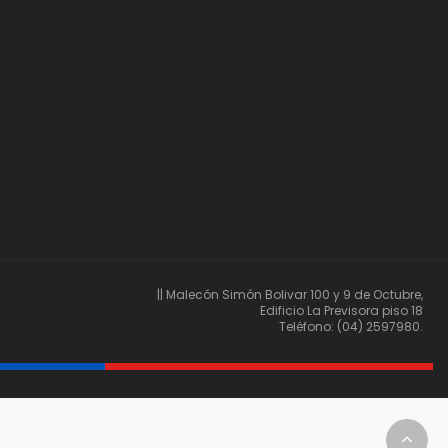
|| Malecón Simón Bolivar 100 y 9 de Octubre,
Edificio La Previsora piso 18
Teléfono: (04) 2597980.