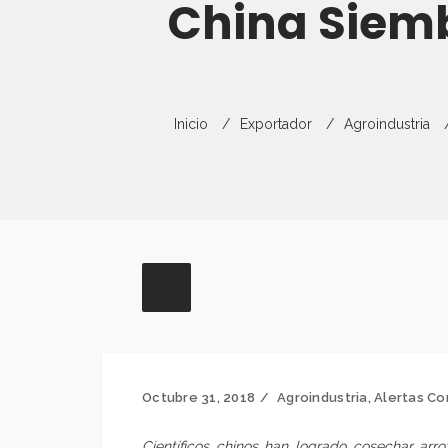
China Siemb
Inicio
Exportador
Agroindustria
Octubre 31, 2018
Agroindustria
,
Alertas Co
Científicos chinos han logrado cosechar ar