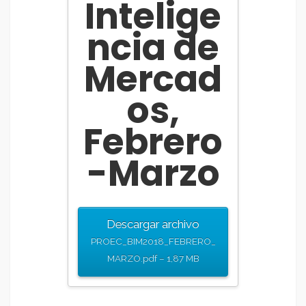
Intelige
ncia de
Mercad
os,
Febrero
-Marzo
Descargar archivo
PROEC_BIM2018_FEBRERO_
MARZO.pdf – 1,87 MB