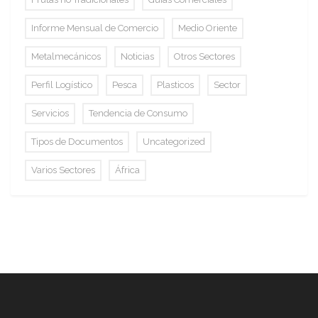
Informe Mensual de Comercio
Medio Oriente
Metalmecánicos
Noticias
Otros Sectores
Perfil Logístico
Pesca
Plasticos
Sector
Servicios
Tendencia de Consumo
Tipos de Documentos
Uncategorized
Varios Sectores
África