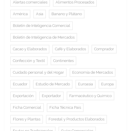
Alertas comerciales
Alimentos Procesados
América
Asia
Banano y Plátano
Boletín de Inteligencia Comercial
Boletín de Inteligencia de Mercados
Cacao y Elaborados
Café y Elaborados
Comprador
Confección y Textil
Continentes
Cuidado personal y del Hogar
Economía de Mercados
Ecuador
Estudio de Mercado
Euroasia
Europa
Exportación
Exportador
Farmacéutico y Químico
Ficha Comercial
Ficha Técnica País
Flores y Plantas
Forestal y Productos Elaborados
Frutas no Tradicionales
Guías Comerciales