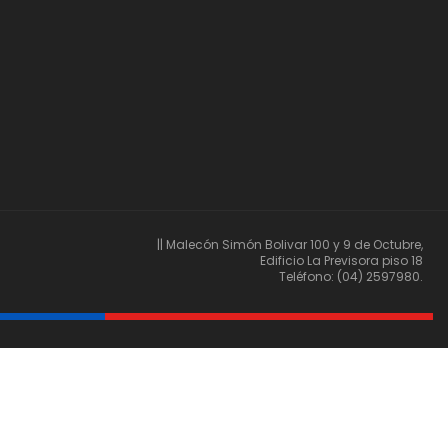
|| Malecón Simón Bolivar 100 y 9 de Octubre,
Edificio La Previsora piso 18
Teléfono: (04) 2597980.