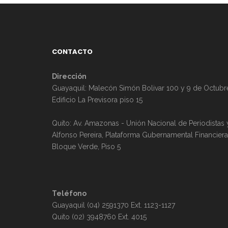
CONTACTO
Dirección
Guayaquil: Malecón Simón Bolivar 100 y 9 de Octubr
Edificio La Previsora piso 15
Quito: Av. Amazonas - Unión Nacional de Periodistas 
Alfonso Pereira, Plataforma Gubernamental Financiera
Bloque Verde, Piso 5
Teléfono
Guayaquil (04) 2591370 Ext. 1123-1127
Quito (02) 3948760 Ext. 4015