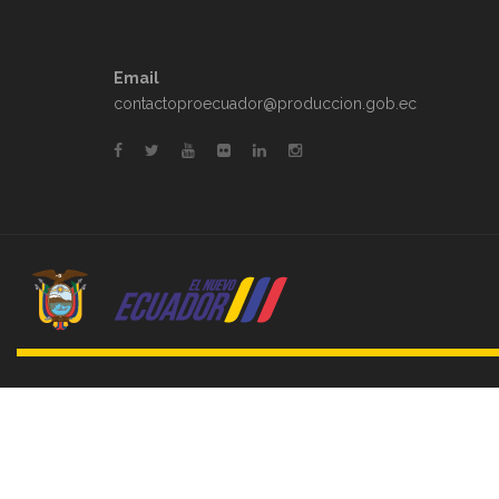
Email
contactoproecuador@produccion.gob.ec