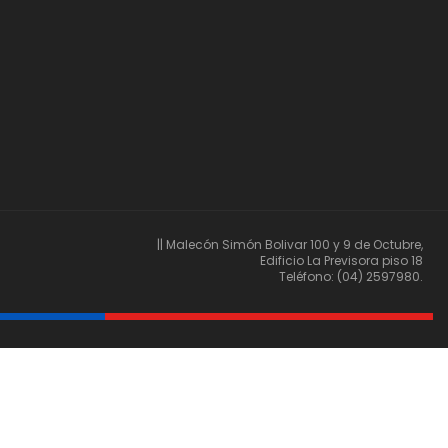
|| Malecón Simón Bolivar 100 y 9 de Octubre,
Edificio La Previsora piso 18
Teléfono: (04) 2597980.