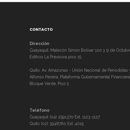
CONTACTO
Dirección
Guayaquil: Malecón Simón Bolivar 100 y 9 de Octubr
Edificio La Previsora piso 15
Quito: Av. Amazonas - Unión Nacional de Periodistas 
Alfonso Pereira, Plataforma Gubernamental Financiera
Bloque Verde, Piso 5
Teléfono
Guayaquil (04) 2591370 Ext. 1123-1127
Quito (02) 3948760 Ext. 4015