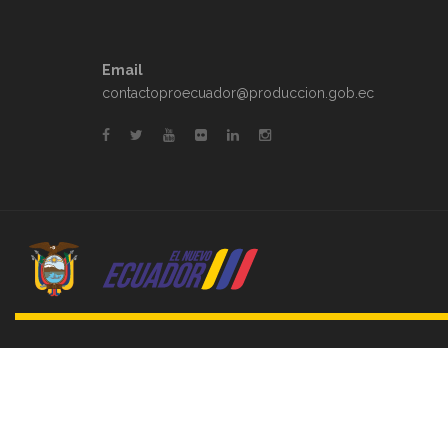
Email
contactoproecuador@produccion.gob.ec