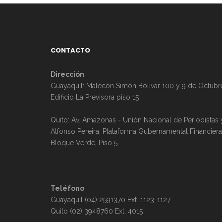
CONTACTO
Dirección
Guayaquil: Malecón Simón Bolivar 100 y 9 de Octubr
Edificio La Previsora piso 15
Quito: Av. Amazonas - Unión Nacional de Periodistas 
Alfonso Pereira, Plataforma Gubernamental Financiera
Bloque Verde, Piso 5
Teléfono
Guayaquil (04) 2591370 Ext. 1123-1127
Quito (02) 3948760 Ext. 4015