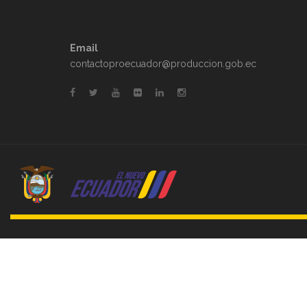
Email
contactoproecuador@produccion.gob.ec