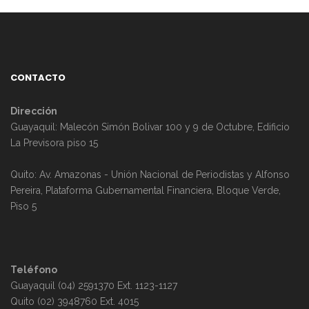
CONTACTO
Dirección
Guayaquil: Malecón Simón Bolivar 100 y 9 de Octubre, Edificio
La Previsora piso 15
Quito: Av. Amazonas - Unión Nacional de Periodistas y Alfonso
Pereira, Plataforma Gubernamental Financiera, Bloque Verde,
Piso 5
Teléfono
Guayaquil (04) 2591370 Ext. 1123-1127
Quito (02) 3948760 Ext. 4015