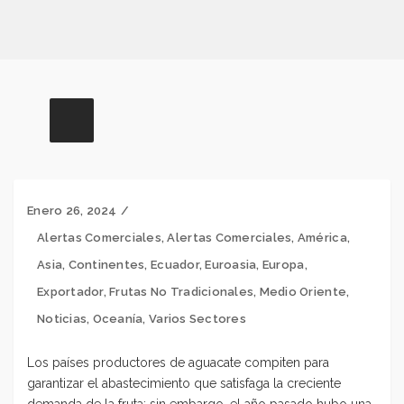
Enero 26, 2024
Alertas Comerciales
,
Alertas Comerciales
,
América
,
Asia
,
Continentes
,
Ecuador
,
Euroasia
,
Europa
,
Exportador
,
Frutas No Tradicionales
,
Medio Oriente
,
Noticias
,
Oceanía
,
Varios Sectores
Los países productores de aguacate compiten para
garantizar el abastecimiento que satisfaga la creciente
demanda de la fruta
; sin embargo, el año pasado hubo una