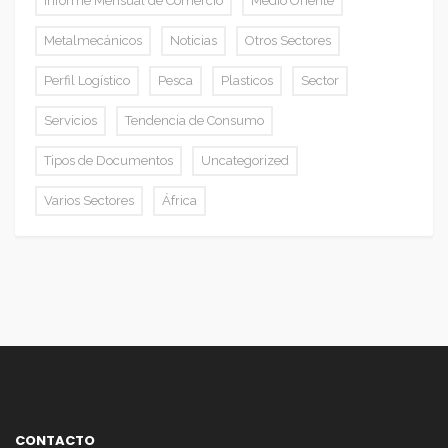
Informe Mensual de Comercio
Medio Oriente
Metalmecánicos
Noticias
Otros Sectores
Perfil Logístico
Pesca
Plasticos
Sector
Servicios
Tendencia de Consumo
Tipos de Documentos
Uncategorized
Varios Sectores
África
CONTACTO