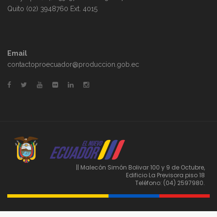
Quito (02) 3948760 Ext. 4015
Email
contactoproecuador@produccion.gob.ec
|| Malecón Simón Bolivar 100 y 9 de Octubre,
Edificio La Previsora piso 18
Teléfono: (04) 2597980.