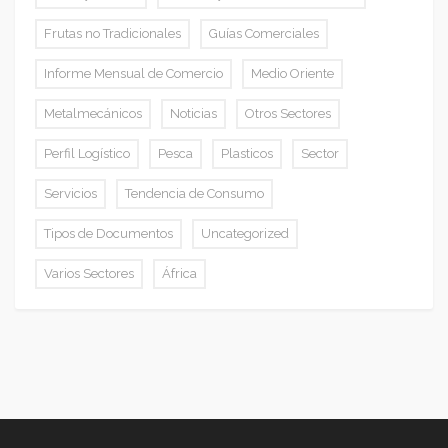
Frutas no Tradicionales
Guías Comerciales
Informe Mensual de Comercio
Medio Oriente
Metalmecánicos
Noticias
Otros Sectores
Perfil Logístico
Pesca
Plasticos
Sector
Servicios
Tendencia de Consumo
Tipos de Documentos
Uncategorized
Varios Sectores
África