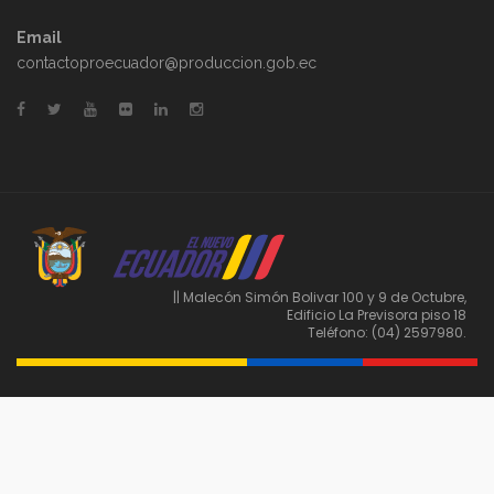
Email
contactoproecuador@produccion.gob.ec
|| Malecón Simón Bolivar 100 y 9 de Octubre,
Edificio La Previsora piso 18
Teléfono: (04) 2597980.