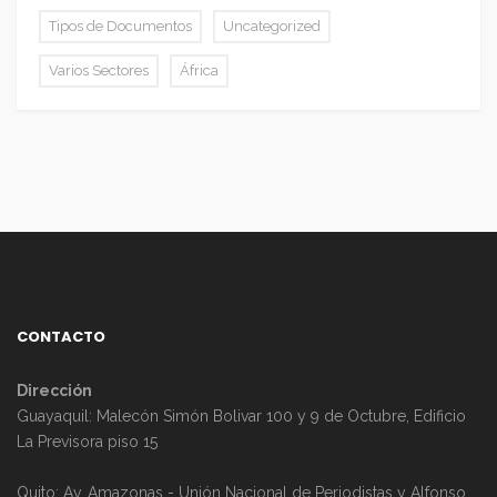
Tipos de Documentos
Uncategorized
Varios Sectores
África
CONTACTO
Dirección
Guayaquil: Malecón Simón Bolivar 100 y 9 de Octubre, Edificio
La Previsora piso 15
Quito: Av. Amazonas - Unión Nacional de Periodistas y Alfonso