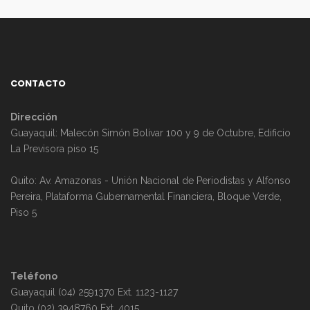
CONTACTO
Dirección
Guayaquil: Malecón Simón Bolivar 100 y 9 de Octubre, Edificio
La Previsora piso 15
Quito: Av. Amazonas - Unión Nacional de Periodistas y Alfonso
Pereira, Plataforma Gubernamental Financiera, Bloque Verde,
Piso 5
Teléfono
Guayaquil (04) 2591370 Ext. 1123-1127
Quito (02) 3948760 Ext. 4015