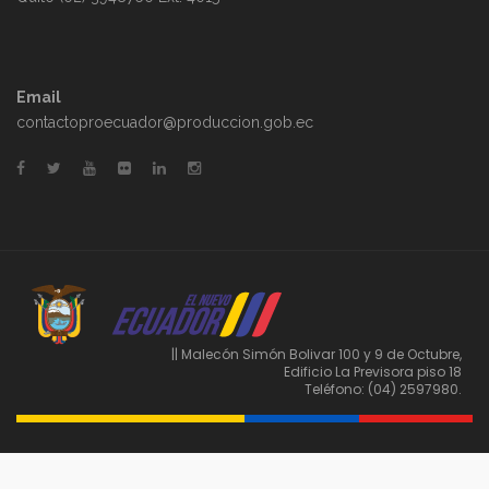
Email
contactoproecuador@produccion.gob.ec
|| Malecón Simón Bolivar 100 y 9 de Octubre,
Edificio La Previsora piso 18
Teléfono: (04) 2597980.