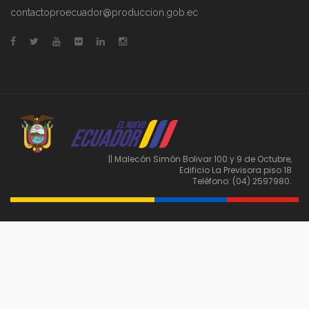
contactoproecuador@produccion.gob.ec
|| Malecón Simón Bolivar 100 y 9 de Octubre,
Edificio La Previsora piso 18
Teléfono: (04) 2597980.