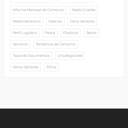
Informe Mensual de Comercio
Medio Oriente
Metalmecánicos
Noticias
Otros Sectores
Perfil Logístico
Pesca
Plasticos
Sector
Servicios
Tendencia de Consumo
Tipos de Documentos
Uncategorized
Varios Sectores
África