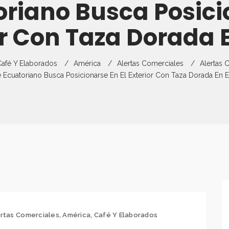
riano Busca Posici
Director
Gestión Del Rie
Capacitaciones
Estudios De Me
Empresas
Exportaciones
or Con Taza Dorada 
Curso Virtual
Monitoreo De E
Requisitos De E
Partners
Guías Comercia
afé Y Elaborados
América
Alertas Comerciales
Alertas 
Flyers
Preguntas Frecuentes
Ficha Técnica P
 Ecuatoriano Busca Posicionarse En El Exterior Con Taza Dorada En
Recursos Para P
Ferias Y Otros 
rtas Comerciales
,
América
,
Café Y Elaborados