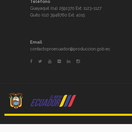
Teléfono
Guayaquil (04) 2591370 Ext. 1123-1127
Quito (02) 3948760 Ext. 4015
Email
contactoproecuador@produccion.gob.ec