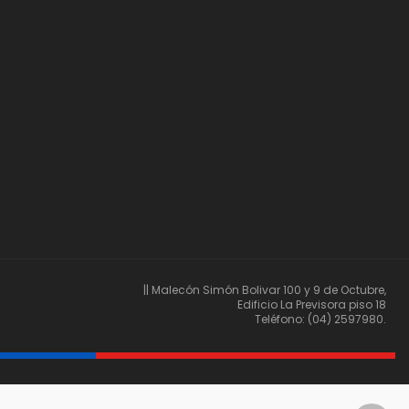
|| Malecón Simón Bolivar 100 y 9 de Octubre,
Edificio La Previsora piso 18
Teléfono: (04) 2597980.