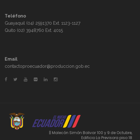
Teléfono
Guayaquil (04) 2591370 Ext. 1123-1127
Quito (02) 3948760 Ext. 4015
Email
contactoproecuador@produccion.gob.ec
|| Malecón Simón Bolivar 100 y 9 de Octubre,
Edificio La Previsora piso 18