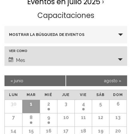
Eventos en julio 2025
›
Capacitaciones
B
MOSTRAR LA BÚSQUEDA DE EVENTOS
ú
N
VER COMO
s
Mes
a
q
v
«
junio
agosto
»
u
C
e
e
LUN
MAR
MIÉ
JUE
VIE
SÁB
DOM
a
C
30
1
2
3
4
5
6
g
d
a
l
7
8
9
10
11
12
13
l
a
a
e
14
15
16
17
18
19
20
n