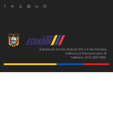
e
E
v
e
n
|| Malecón Simón Bolivar 100 y 9 de Octubre,
Edificio La Previsora piso 18
t
Teléfono: (04) 2597980.
o
s