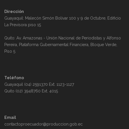
v
a
d
Dirección
e
s
Guayaquil: Malecón Simón Bolivar 100 y 9 de Octubre, Edificio
e
La Previsora piso 15
n
d
v
Quito: Av. Amazonas - Unión Nacional de Periodistas y Alfonso
t
e
Pereira, Plataforma Gubernamental Financiera, Bloque Verde,
i
Piso 5
o
E
s
s
v
t
Teléfono
e
Guayaquil (04) 2591370 Ext. 1123-1127
a
Quito (02) 3948760 Ext. 4015
n
s
t
d
Email
o
contactoproecuador@produccion.gob.ec