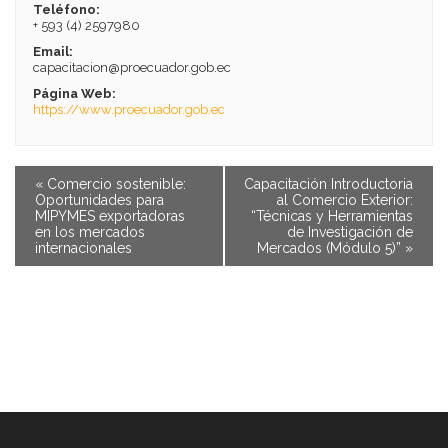
Teléfono:
+ 593 (4) 2597980
Email:
capacitacion@proecuador.gob.ec
Página Web:
https://www.proecuador.gob.ec
«
Comercio sostenible:
Capacitación Introductoria
Oportunidades para
al Comercio Exterior:
MIPYMES exportadoras
“Técnicas y Herramientas
en los mercados
de Investigación de
internacionales
Mercados (Módulo 5)”
»