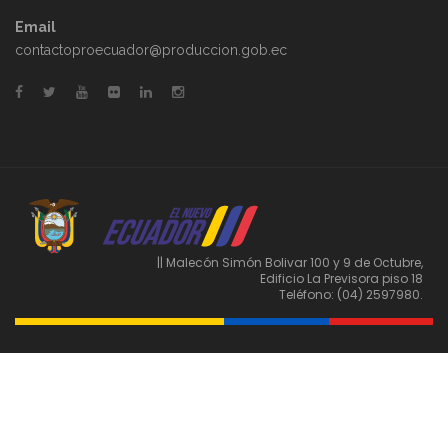
Email
contactoproecuador@produccion.gob.ec
|| Malecón Simón Bolivar 100 y 9 de Octubre,
Edificio La Previsora piso 18
Teléfono: (04) 2597980.