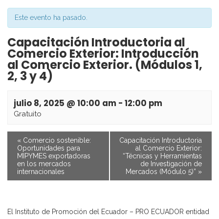
Este evento ha pasado.
Capacitación Introductoria al
Comercio Exterior: Introducción
al Comercio Exterior. (Módulos 1,
2, 3 y 4)
julio 8, 2025 @ 10:00 am
-
12:00 pm
Gratuito
«
Comercio sostenible:
Capacitación Introductoria
Oportunidades para
al Comercio Exterior:
MIPYMES exportadoras
“Técnicas y Herramientas
en los mercados
de Investigación de
internacionales
Mercados (Módulo 5)”
»
El Instituto de Promoción del Ecuador – PRO ECUADOR entidad