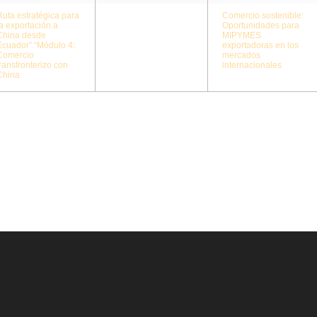
Comercio sostenible:
Ruta estratégica para
Oportunidades para
la exportación a
MIPYMES
China desde
exportadoras en los
Ecuador”.“Módulo 4:
mercados
Comercio
internacionales
transfronterizo con
China