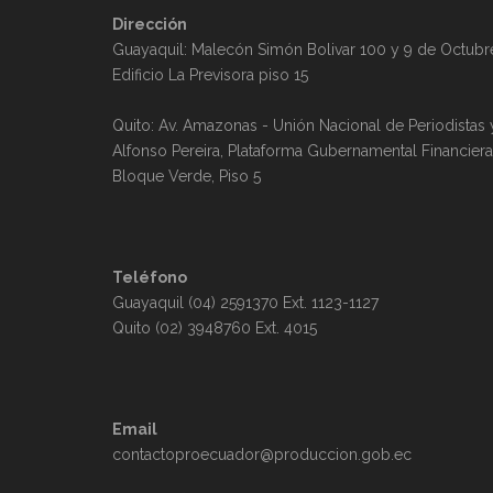
o
Dirección
Guayaquil: Malecón Simón Bolivar 100 y 9 de Octubr
s
Edificio La Previsora piso 15
Quito: Av. Amazonas - Unión Nacional de Periodistas 
Alfonso Pereira, Plataforma Gubernamental Financiera
Bloque Verde, Piso 5
Teléfono
Guayaquil (04) 2591370 Ext. 1123-1127
Quito (02) 3948760 Ext. 4015
Email
contactoproecuador@produccion.gob.ec