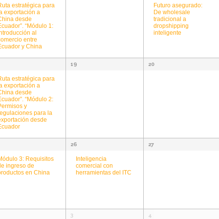
Futuro asegurado:
Ruta estratégica para
De wholesale
la exportación a
tradicional a
China desde
dropshipping
Ecuador”. “Módulo 1:
inteligente
Introducción al
comercio entre
Ecuador y China
19
20
Ruta estratégica para
la exportación a
China desde
Ecuador”. “Módulo 2:
Permisos y
regulaciones para la
exportación desde
Ecuador
26
27
Inteligencia
Módulo 3: Requisitos
comercial con
de ingreso de
herramientas del ITC
productos en China
3
4