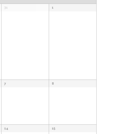
e
31
1
g
a
c
i
ó
n
7
8
d
e
v
14
15