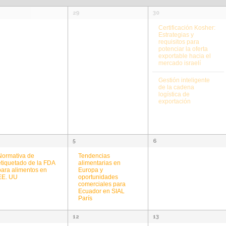
29
30
Certificación Kosher:
Estrategias y
requisitos para
potenciar la oferta
exportable hacia el
mercado israelí
Gestión inteligente
de la cadena
logística de
exportación
5
6
Tendencias
Normativa de
alimentarias en
etiquetado de la FDA
Europa y
para alimentos en
oportunidades
EE. UU
comerciales para
Ecuador en SIAL
París
12
13