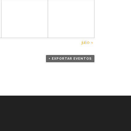
n
t
o
julio
»
+ EXPORTAR EVENTOS