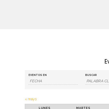
E
B
B
EVENTOS EN
BUSCAR
ú
ú
s
s
«
mayo
C
q
q
LUNES
MARTES