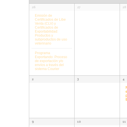
a
u
C
u
26
27
28
a
Emisión de
l
Certificados de Libe
e
l
e
Venta (CLV) y
e
Certificados de
Exportabilidad:
e
d
d
n
Productos y
subproductos de uso
d
veterinario
n
a
a
a
Programa
r
Exportando: Proceso
d
y
d
i
de exportación y/o
envíos a través del
o
sistema Courier
a
n
e
d
2
3
4
e
r
a
E
E
v
i
v
v
e
n
o
e
e
t
9
10
11
o