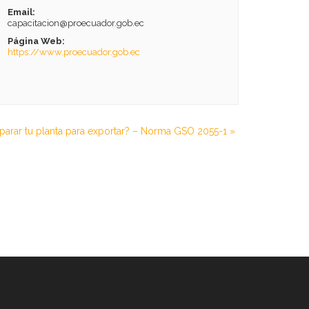
Email:
capacitacion@proecuador.gob.ec
Página Web:
https://www.proecuador.gob.ec
arar tu planta para exportar? – Norma GSO 2055-1
»