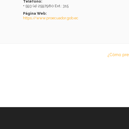
Teléfono:
+ 593 (4) 2597980 Ext.: 315
Página Web:
https://www.proecuador.gob.ec
¿Cómo prep