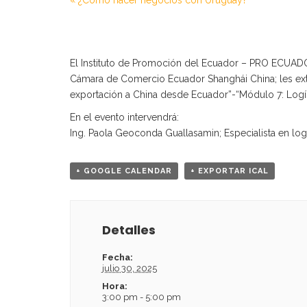
«
¿Cómo hacer negocios con Uruguay?
El Instituto de Promoción del Ecuador – PRO ECUADOR,
Cámara de Comercio Ecuador Shanghái China; les extie
exportación a China desde Ecuador”-“Módulo 7: Logíst
En el evento intervendrá:
Ing. Paola Geoconda Guallasamin; Especialista en logís
+ GOOGLE CALENDAR
+ EXPORTAR ICAL
Detalles
Fecha:
julio 30, 2025
Hora:
3:00 pm - 5:00 pm