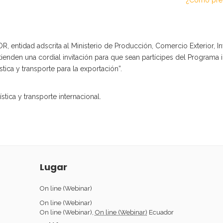
¿Cómo prep
 entidad adscrita al Ministerio de Producción, Comercio Exterior, I
nden una cordial invitación para que sean partícipes del Programa in
ica y transporte para la exportación”.
tica y transporte internacional.
Lugar
On line (Webinar)
On line (Webinar)
On line (Webinar)
,
On line (Webinar)
Ecuador