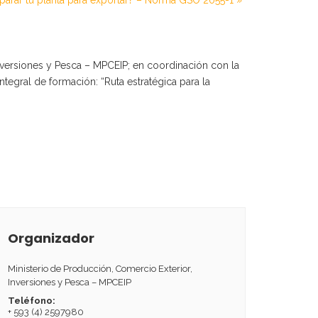
arar tu planta para exportar? – Norma GSO 2055-1
»
nversiones y Pesca – MPCEIP; en coordinación con la
tegral de formación: “Ruta estratégica para la
Organizador
Ministerio de Producción, Comercio Exterior,
Inversiones y Pesca – MPCEIP
Teléfono:
+ 593 (4) 2597980