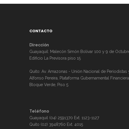
CONTACTO
Dirección
Guayaquil: Malecón Simón Bolivar 100 y 9 de Octubr
Edificio La Previsora piso 15
Quito: Av. Amazonas - Unión Nacional de Periodistas 
Alfonso Pereira, Plataforma Gubernamental Financiera
Bloque Verde, Piso 5
Teléfono
Guayaquil (04) 2591370 Ext. 1123-1127
Quito (02) 3948760 Ext. 4015