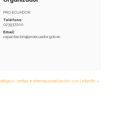
PRO ECUADOR
Teléfono:
023937200
Email:
capacitacion@proecuador.gob.ec
ratégico, ventas e internacionalización con LinkedIn
»