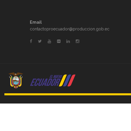
Email
contactoproecuador@produccion.gob.ec