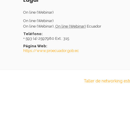
On line (Webinar)
On line (Webinar)
On line (Webinar)
,
On line (Webinar)
Ecuador
Teléfono:
+ 593 (4) 2597980 Ext.: 315
Página Web:
https://www.proecuador.gob.ec
Taller de networking est