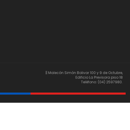
|| Malecón Simón Bolivar 100 y 9 de Octubre,
Edificio La Previsora piso 18
Teléfono: (04) 2597980.