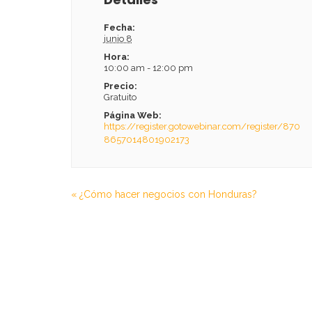
Fecha:
junio 8
Hora:
10:00 am - 12:00 pm
Precio:
Gratuito
Página Web:
https://register.gotowebinar.com/register/870
8657014801902173
«
¿Cómo hacer negocios con Honduras?