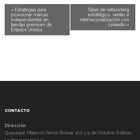
«
Estrategias para
Taller de networking
posicionar marcas
estratégico, ventas e
independientes en
internacionalización con
tiendas premium de
LinkedIn
»
Estados Unidos
CONTACTO
Dirección
Guayaquil: Malecón Simón Bolivar 100 y 9 de Octubre, Edificio