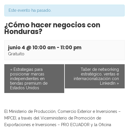
Este evento ha pasado.
¿Cómo hacer negocios con
Honduras?
junio 4 @ 10:00 am
-
11:00 pm
Gratuito
«
Estrategias para
Taller de networking
posicionar marcas
estratégico, ventas e
independientes en
internacionalización con
tiendas premium de
LinkedIn
»
Estados Unidos
El Ministerio de Producción, Comercio Exterior e Inversiones –
MPCEI, a través del Viceministerio de Promoción de
Exportaciones e Inversiones – PRO ECUADOR y la Oficina