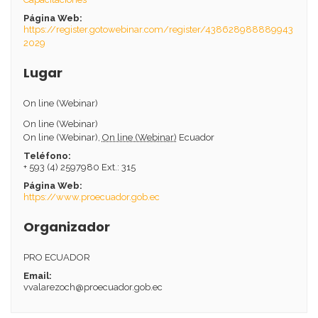
Página Web:
https://register.gotowebinar.com/register/438628988889943
2029
Lugar
On line (Webinar)
On line (Webinar)
On line (Webinar)
,
On line (Webinar)
Ecuador
Teléfono:
+ 593 (4) 2597980 Ext.: 315
Página Web:
https://www.proecuador.gob.ec
Organizador
PRO ECUADOR
Email:
vvalarezoch@proecuador.gob.ec