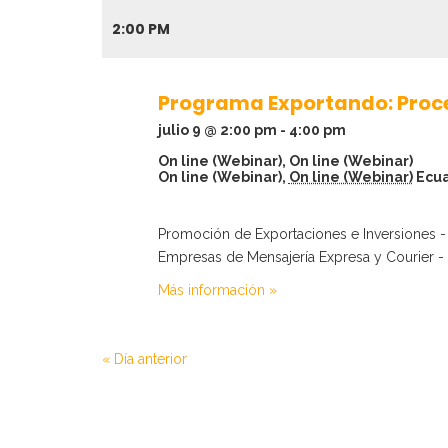
u
u
2:00 PM
e
e
Programa Exportando: Proces
d
d
julio 9 @ 2:00 pm
-
4:00 pm
On line (Webinar),
On line (Webinar)
a
a
On line (Webinar)
,
On line (Webinar)
Ecu
y
d
Promoción de Exportaciones e Inversiones -
n
Empresas de Mensajería Expresa y Courier - A
e
Más información »
a
E
v
v
«
Día anterior
e
e