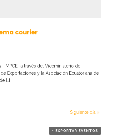
e
g
a
tema courier
c
i
 - MPCEI, a través del Viceministerio de
ó
e Exportaciones y la Asociación Ecuatoriana de
e […]
n
d
Siguiente día
»
e
v
+ EXPORTAR EVENTOS