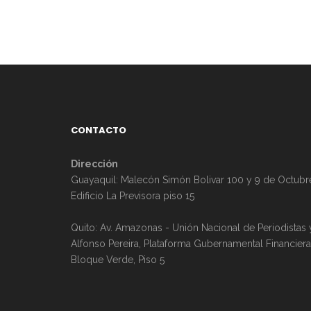
g
n
a
t
c
o
i
s
ó
CONTACTO
d
Dirección
Guayaquil: Malecón Simón Bolivar 100 y 9 de Octubr
e
Edificio La Previsora piso 15
v
Quito: Av. Amazonas - Unión Nacional de Periodistas 
Alfonso Pereira, Plataforma Gubernamental Financiera
i
Bloque Verde, Piso 5
s