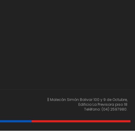
n
t
o
|| Malecón Simón Bolivar 100 y 9 de Octubre,
Edificio La Previsora piso 18
Teléfono: (04) 2597980.