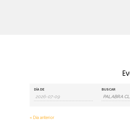
Ev
B
B
DÍA DE
BUSCAR
ú
ú
s
s
«
Día anterior
q
q