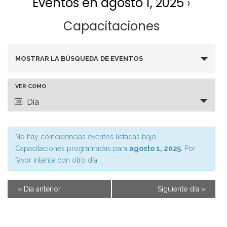
Eventos en agosto 1, 2025
›
Capacitaciones
B
MOSTRAR LA BÚSQUEDA DE EVENTOS
ú
N
VER COMO
s
Día
a
q
v
No hay coincidencias eventos listadas bajo
u
Capacitaciones programadas para
agosto 1, 2025
. Por
e
favor intente con otro día.
e
g
d
«
Día anterior
Siguiente día
»
a
a