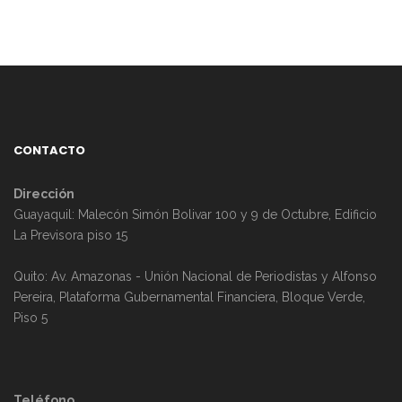
c
y
i
n
ó
a
n
v
CONTACTO
d
e
Dirección
e
g
Guayaquil: Malecón Simón Bolivar 100 y 9 de Octubre, Edificio
La Previsora piso 15
v
a
Quito: Av. Amazonas - Unión Nacional de Periodistas y Alfonso
i
c
Pereira, Plataforma Gubernamental Financiera, Bloque Verde,
Piso 5
s
i
t
ó
Teléfono