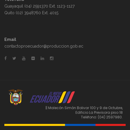
a
d
Guayaquil (04) 2591370 Ext. 1123-1127
Quito (02) 3948760 Ext. 4015
s
e
d
v
Email
e
i
contactoproecuador@produccion.gob.ec
E
s
v
t
e
a
n
s
|| Malecón Simón Bolivar 100 y 9 de Octubre,
t
d
Edificio La Previsora piso 18
Teléfono: (04) 2597980.
o