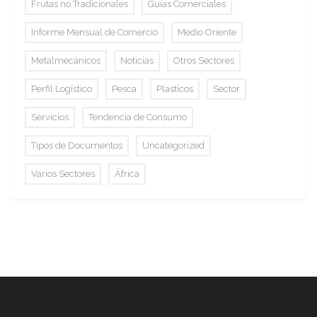
Frutas no Tradicionales
Guías Comerciales
Informe Mensual de Comercio
Medio Oriente
Metalmecánicos
Noticias
Otros Sectores
Perfil Logístico
Pesca
Plasticos
Sector
Servicios
Tendencia de Consumo
Tipos de Documentos
Uncategorized
Varios Sectores
África